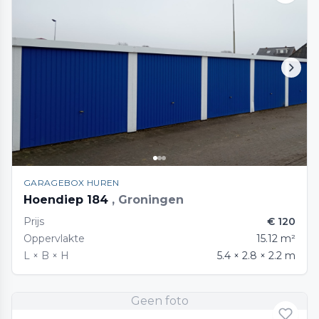
GARAGEBOX HUREN
Hoendiep 184
, Groningen
Prijs
€ 120
Oppervlakte
15.12 m²
L × B × H
5.4 × 2.8 × 2.2 m
Geen foto