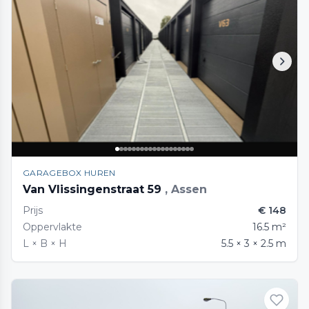
GARAGEBOX HUREN
Van Vlissingenstraat 59
, Assen
Prijs
€ 148
Oppervlakte
16.5 m²
L × B × H
5.5 × 3 × 2.5 m