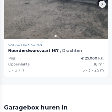
GARAGEBOX KOPEN
Noorderdwarsvaart 167
, Drachten
Prijs
€ 25.000
k.k.
Oppervlakte
18 m²
L × B × H
6 × 3 × 2.5 m
Garagebox huren in