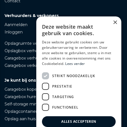
Contact
Verhuurders & verkopers
×
Aanmelden
Deze website maakt
Inloggen
gebruik van cookies.
Deze website gebruikt cookies om uw
Opslagruimte verhuren
gebruikerservaring te verbeteren. Door
Opslagbox verhuren
onze website te gebruiken, stemt u in met
Garagebox verhuren
alle cookies in overeenstemming met ons
Cookiebeleid.
Lees verder
Garagebox verkopen
STRIKT NOODZAKELIJK
Je kunt bij ons terecht voor
PRESTATIE
Garagebox kopen
Garagebox huren
TARGETING
Self-storage mini opslag huren
FUNCTIONEEL
Opslagcontainer huren
Opslag aan huis bezorgd huren
ALLES ACCEPTEREN