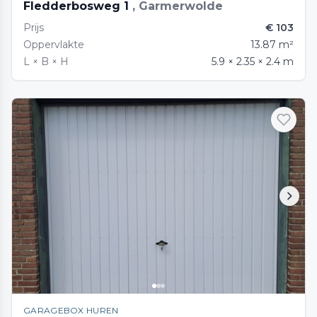
Fledderbosweg 1
, Garmerwolde
Prijs
€ 103
Oppervlakte
13.87 m²
L × B × H
5.9 × 2.35 × 2.4 m
GARAGEBOX HUREN