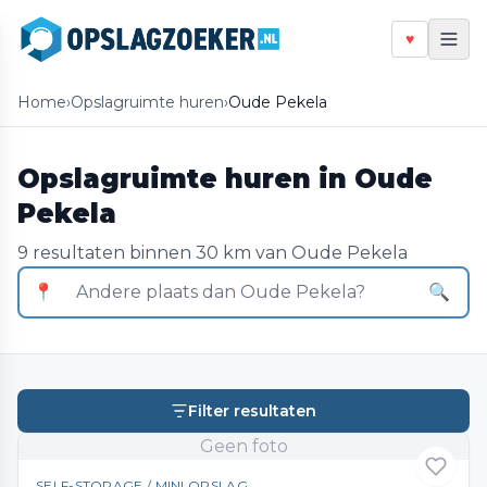
♥
Home
›
Opslagruimte huren
›
Oude Pekela
Opslagruimte huren in Oude
Pekela
9 resultaten binnen 30 km van Oude Pekela
📍
🔍
Filter resultaten
Geen foto
SELF-STORAGE / MINI OPSLAG