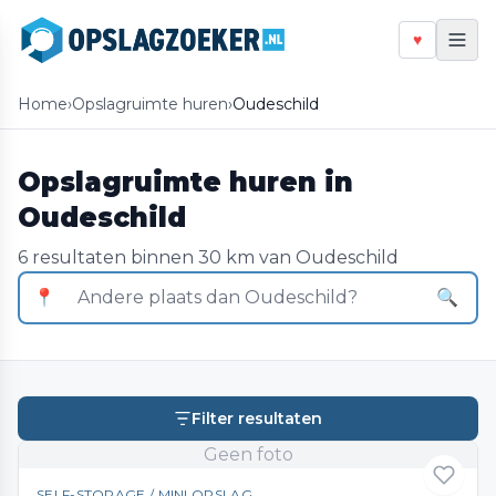
♥
Home
›
Opslagruimte huren
›
Oudeschild
Opslagruimte huren in
Oudeschild
6 resultaten binnen 30 km van Oudeschild
📍
🔍
Filter resultaten
Geen foto
SELF-STORAGE / MINI OPSLAG