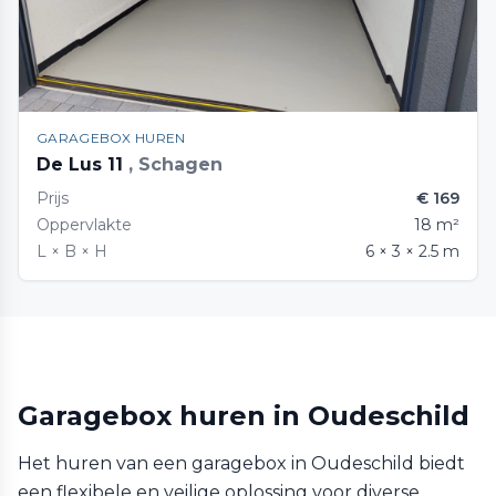
GARAGEBOX HUREN
De Lus 11
, Schagen
Prijs
€ 169
Oppervlakte
18 m²
L × B × H
6 × 3 × 2.5 m
Garagebox huren in Oudeschild
Het huren van een garagebox in Oudeschild biedt
een flexibele en veilige oplossing voor diverse