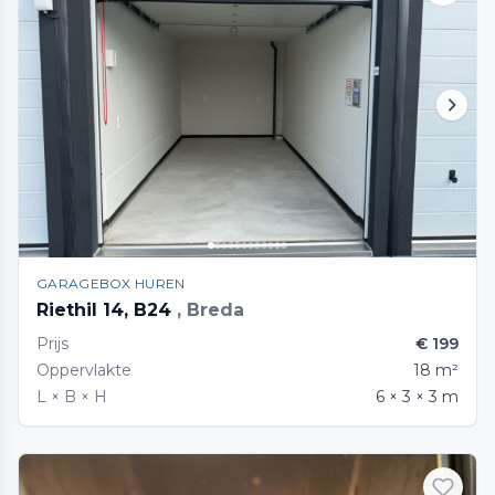
GARAGEBOX HUREN
Riethil 14, B24
, Breda
Prijs
€ 199
Oppervlakte
18 m²
L × B × H
6 × 3 × 3 m