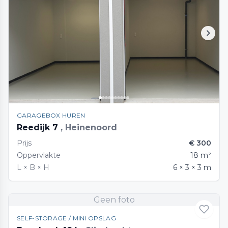
GARAGEBOX HUREN
Reedijk 7
, Heinenoord
Prijs
€ 300
Oppervlakte
18 m²
L × B × H
6 × 3 × 3 m
Geen foto
SELF-STORAGE / MINI OPSLAG