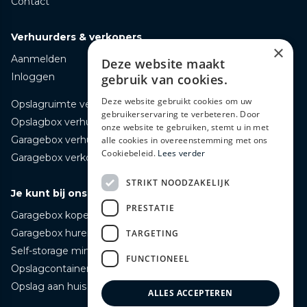
Contact
Verhuurders & verkopers
×
Aanmelden
Deze website maakt
Inloggen
gebruik van cookies.
Deze website gebruikt cookies om uw
Opslagruimte verhuren
gebruikerservaring te verbeteren. Door
Opslagbox verhuren
onze website te gebruiken, stemt u in met
Garagebox verhuren
alle cookies in overeenstemming met ons
Cookiebeleid.
Lees verder
Garagebox verkopen
STRIKT NOODZAKELIJK
Je kunt bij ons terecht voor
PRESTATIE
Garagebox kopen
Garagebox huren
TARGETING
Self-storage mini opslag huren
FUNCTIONEEL
Opslagcontainer huren
Opslag aan huis bezorgd huren
ALLES ACCEPTEREN