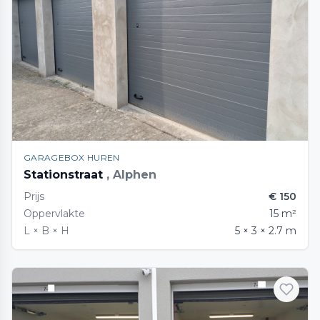
GARAGEBOX HUREN
Stationstraat
, Alphen
Prijs
€ 150
Oppervlakte
15 m²
L × B × H
5 × 3 × 2.7 m