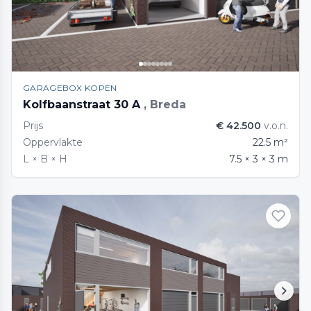
GARAGEBOX KOPEN
Kolfbaanstraat 30 A
, Breda
Prijs
€ 42.500
v.o.n.
Oppervlakte
22.5 m²
L × B × H
7.5 × 3 × 3 m