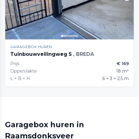
GARAGEBOX HUREN
Tuinbouwveilingweg 5
, BREDA
Prijs
€ 169
Oppervlakte
18 m²
L × B × H
6 × 3 × 2.5 m
Garagebox huren in
Raamsdonksveer