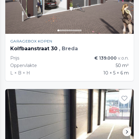
GARAGEBOX KOPEN
Kolfbaanstraat 30
, Breda
Prijs
€ 139.000
v.o.n.
Oppervlakte
50 m²
L × B × H
10 × 5 × 6 m