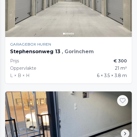
GARAGEBOX HUREN
Stephensonweg 13
, Gorinchem
Prijs
€ 300
Oppervlakte
21 m²
L × B × H
6 × 3.5 × 3.8 m