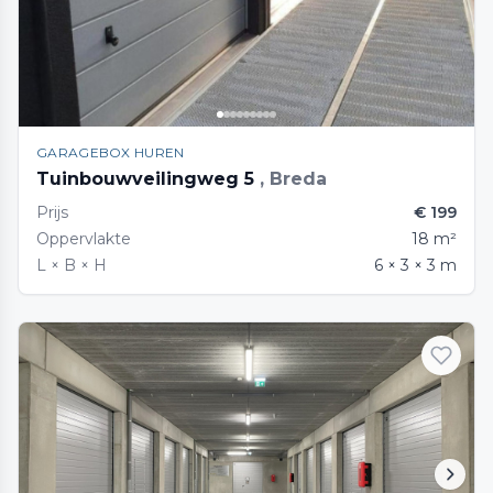
GARAGEBOX HUREN
Tuinbouwveilingweg 5
, Breda
Prijs
€ 199
Oppervlakte
18 m²
L × B × H
6 × 3 × 3 m