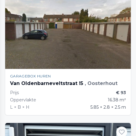
GARAGEBOX HUREN
Van Oldenbarneveltstraat !5
, Oosterhout
Prijs
€ 93
Oppervlakte
16.38 m²
L × B × H
5.85 × 2.8 × 2.5 m