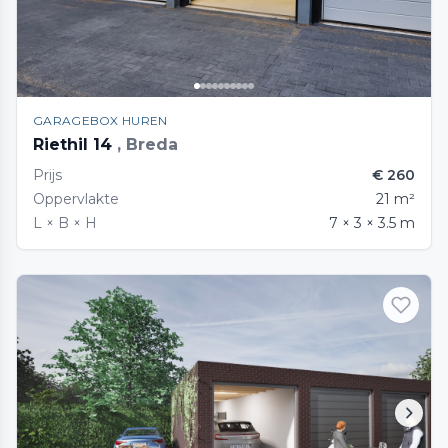
GARAGEBOX HUREN
Riethil 14
, Breda
Prijs
€ 260
Oppervlakte
21 m²
L × B × H
7 × 3 × 3.5 m