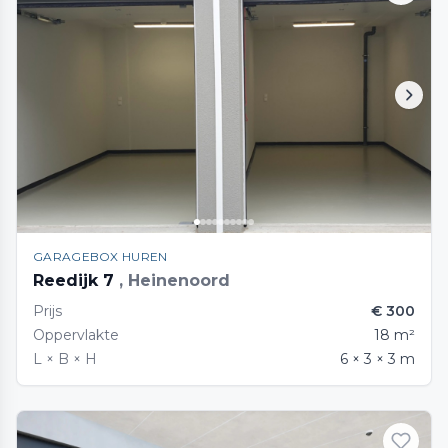
GARAGEBOX HUREN
Reedijk 7
, Heinenoord
Prijs
€ 300
Oppervlakte
18 m²
L × B × H
6 × 3 × 3 m