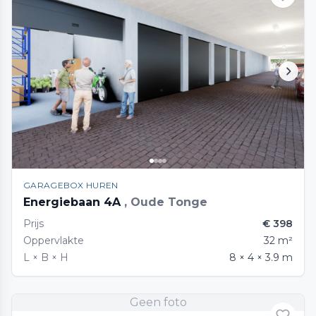
GARAGEBOX HUREN
Energiebaan 4A
, Oude Tonge
Prijs
€ 398
Oppervlakte
32 m²
L × B × H
8 × 4 × 3.9 m
Geen foto