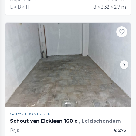
L × B × H
8 × 3.32 × 2.7 m
GARAGEBOX HUREN
Schout van Eicklaan 160 c
, Leidschendam
Prijs
€ 275