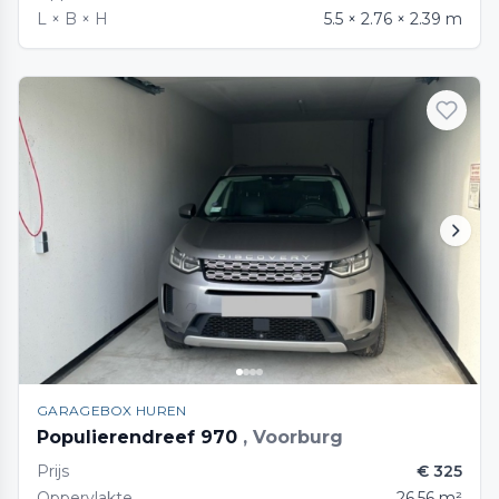
L × B × H
5.5 × 2.76 × 2.39 m
GARAGEBOX HUREN
Populierendreef 970
, Voorburg
Prijs
€ 325
Oppervlakte
26.56 m²