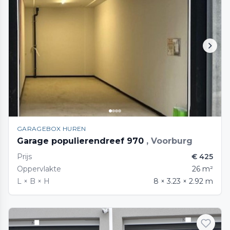
GARAGEBOX HUREN
Garage populierendreef 970
, Voorburg
Prijs
€ 425
Oppervlakte
26 m²
L × B × H
8 × 3.23 × 2.92 m