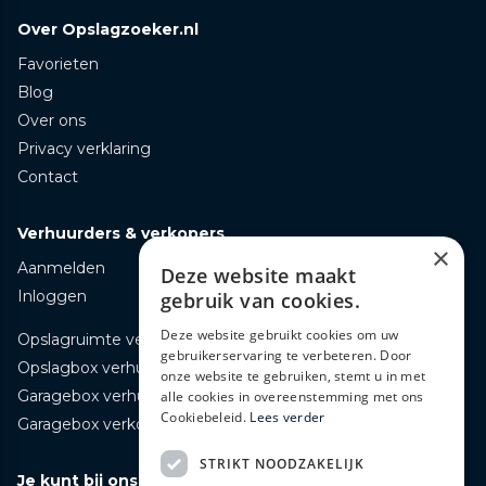
Over Opslagzoeker.nl
Favorieten
Blog
Over ons
Privacy verklaring
Contact
Verhuurders & verkopers
×
Aanmelden
Deze website maakt
Inloggen
gebruik van cookies.
Deze website gebruikt cookies om uw
Opslagruimte verhuren
gebruikerservaring te verbeteren. Door
Opslagbox verhuren
onze website te gebruiken, stemt u in met
Garagebox verhuren
alle cookies in overeenstemming met ons
Cookiebeleid.
Lees verder
Garagebox verkopen
STRIKT NOODZAKELIJK
Je kunt bij ons terecht voor