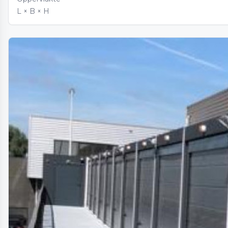
L × B × H