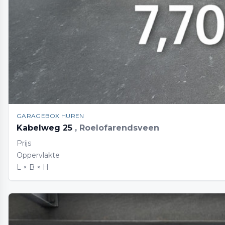
GARAGEBOX HUREN
Kabelweg 25
, Roelofarendsveen
Prijs
Oppervlakte
L × B × H