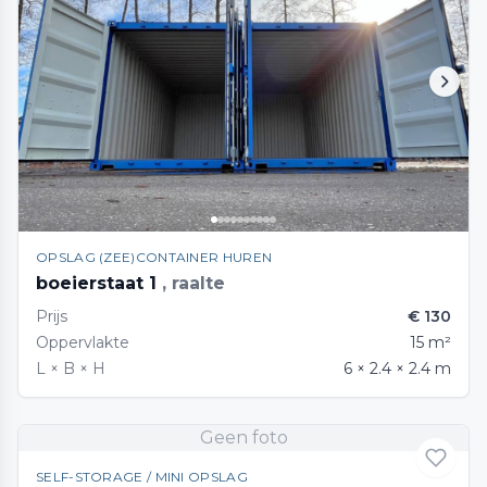
OPSLAG (ZEE)CONTAINER HUREN
boeierstaat 1
, raalte
Prijs
€ 130
Oppervlakte
15 m²
L × B × H
6 × 2.4 × 2.4 m
Geen foto
SELF-STORAGE / MINI OPSLAG