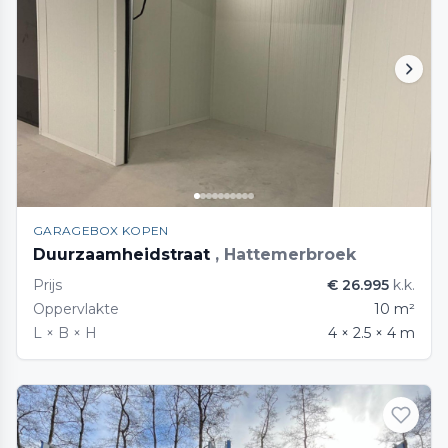
GARAGEBOX KOPEN
Duurzaamheidstraat
, Hattemerbroek
Prijs
€ 26.995
k.k.
Oppervlakte
10 m²
L × B × H
4 × 2.5 × 4 m