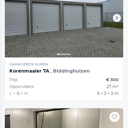
GARAGEBOX HUREN
Korenmaaier 7A
, Biddinghuizen
Prijs
€ 300
Oppervlakte
27 m²
L × B × H
9 × 3 × 3 m