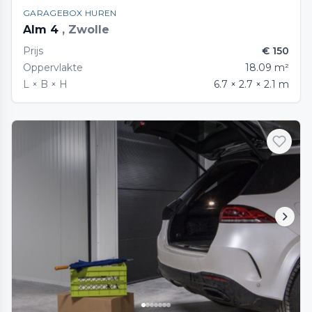
GARAGEBOX HUREN
Alm 4
, Zwolle
Prijs
€ 150
Oppervlakte
18.09 m²
L × B × H
6.7 × 2.7 × 2.1 m