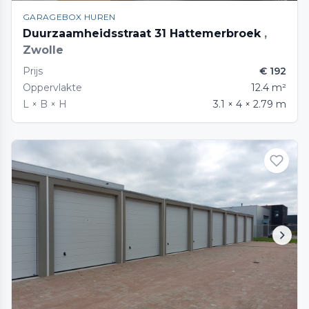
GARAGEBOX HUREN
Duurzaamheidsstraat 31 Hattemerbroek
,
Zwolle
Prijs
€ 192
Oppervlakte
12.4 m²
L × B × H
3.1 × 4 × 2.79 m