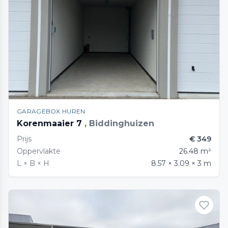
GARAGEBOX HUREN
Korenmaaier 7
, Biddinghuizen
Prijs
€ 349
Oppervlakte
26.48 m²
L × B × H
8.57 × 3.09 × 3 m