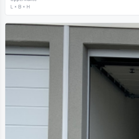
L × B × H