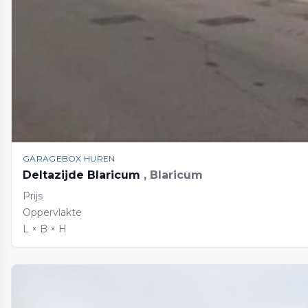
GARAGEBOX HUREN
Deltazijde Blaricum
, Blaricum
Prijs
Oppervlakte
L × B × H