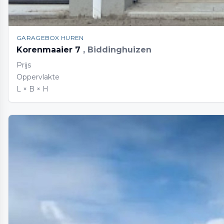
GARAGEBOX HUREN
Korenmaaier 7
, Biddinghuizen
Prijs
Oppervlakte
L × B × H