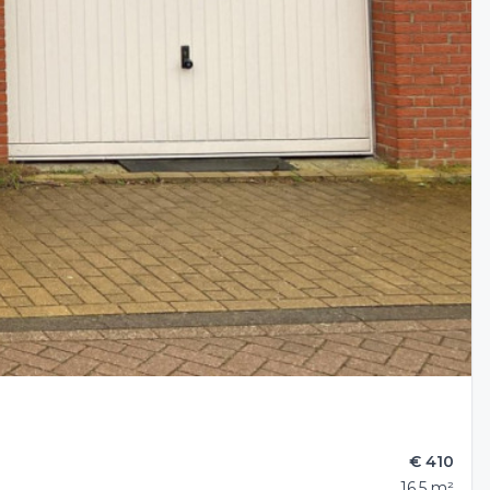
€ 410
16.5 m²