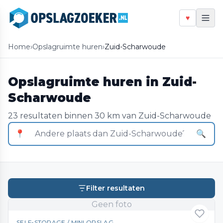
♥
Home
›
Opslagruimte huren
›
Zuid-Scharwoude
Opslagruimte huren in Zuid-
Scharwoude
23 resultaten binnen 30 km van Zuid-Scharwoude
📍
🔍
Filter resultaten
Geen foto
SELF-STORAGE / MINI OPSLAG