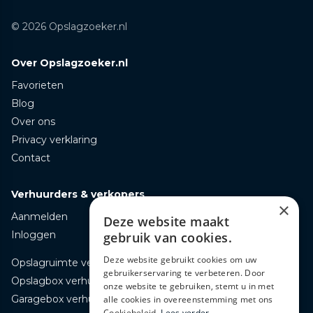
© 2026 Opslagzoeker.nl
Over Opslagzoeker.nl
Favorieten
Blog
Over ons
Privacy verklaring
Contact
Verhuurders & verkopers
×
Aanmelden
Deze website maakt
Inloggen
gebruik van cookies.
Deze website gebruikt cookies om uw
Opslagruimte verhuren
gebruikerservaring te verbeteren. Door
Opslagbox verhuren
onze website te gebruiken, stemt u in met
Garagebox verhuren
alle cookies in overeenstemming met ons
Cookiebeleid.
Lees verder