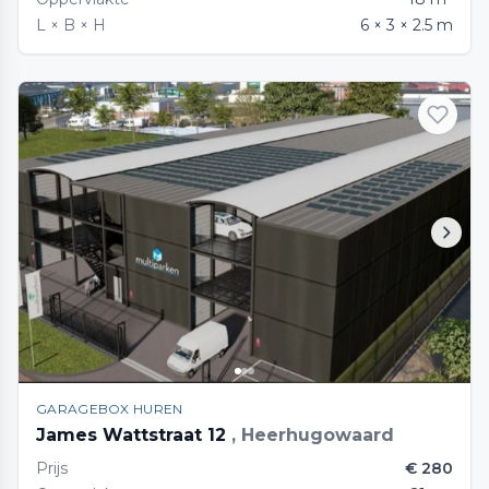
L × B × H
6 × 3 × 2.5 m
GARAGEBOX HUREN
James Wattstraat 12
, Heerhugowaard
Prijs
€ 280