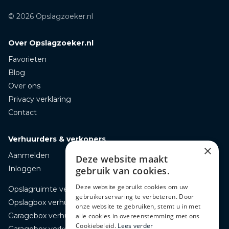
© 2026 Opslagzoeker.nl
Over Opslagzoeker.nl
Favorieten
Blog
Over ons
Privacy verklaring
Contact
Verhuurders & verkopers
×
Aanmelden
Deze website maakt
Inloggen
gebruik van cookies.
Deze website gebruikt cookies om uw
Opslagruimte verhuren
gebruikerservaring te verbeteren. Door
Opslagbox verhuren
onze website te gebruiken, stemt u in met
Garagebox verhuren
alle cookies in overeenstemming met ons
Cookiebeleid.
Lees verder